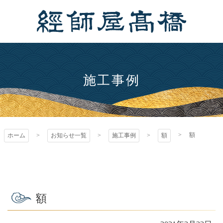
コ
ン
テ
ン
経師屋髙橋
ツ
本
文
施工事例
へ
ス
キ
ッ
額
ホーム
お知らせ一覧
施工事例
額
プ
額