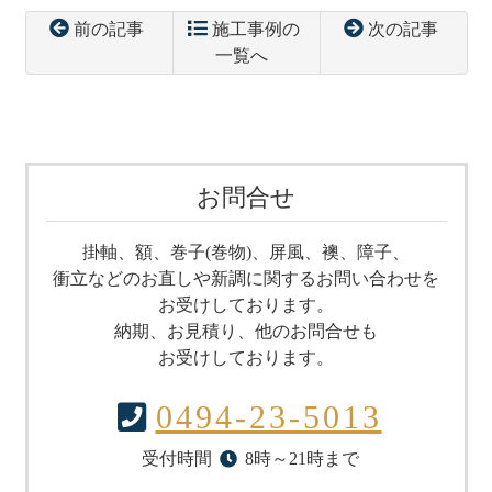
前の記事
施工事例の
次の記事
一覧へ
コ
ペ
ン
ー
テ
ジ
ン
の
ツ
先
お問合せ
本
頭
文
へ
掛軸、額、巻子(巻物)、屏風、襖、障子、
の
戻
衝立などのお直しや
新調に関するお問い合わせを
先
る
お受けしております。
頭
納期、お見積り、他のお問合せも
へ
お受けしております。
戻
る
0494-23-5013
受付時間
8時～21時まで