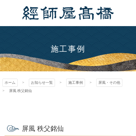
コ
ン
テ
ン
経師屋髙橋
ツ
本
文
施工事例
へ
ス
キ
ッ
ホーム
お知らせ一覧
施工事例
屏風・その他
プ
屏風 秩父銘仙
屏風 秩父銘仙