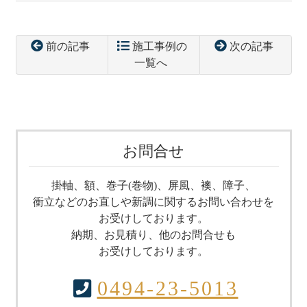
前の記事
施工事例の
次の記事
一覧へ
コ
ペ
ン
ー
テ
ジ
ン
の
ツ
先
お問合せ
本
頭
文
へ
掛軸、額、巻子(巻物)、屏風、襖、障子、
の
戻
衝立などのお直しや
新調に関するお問い合わせを
先
る
お受けしております。
頭
納期、お見積り、他のお問合せも
へ
お受けしております。
戻
る
0494-23-5013