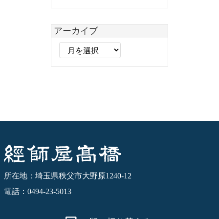
テ
ゴ
リ
アーカイブ
ー
ア
ー
カ
イ
ブ
経師屋髙橋
所在地：埼玉県秩父市大野原1240-12
電話：0494-23-5013