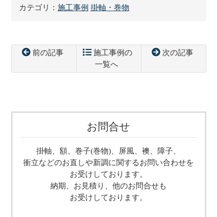
カテゴリ：
施工事例
掛軸・巻物
前の記事
施工事例の
次の記事
一覧へ
コ
ペ
ン
ー
テ
ジ
ン
の
ツ
先
お問合せ
本
頭
文
へ
掛軸、額、巻子(巻物)、屏風、襖、障子、
の
戻
衝立などのお直しや
新調に関するお問い合わせを
先
る
お受けしております。
頭
納期、お見積り、他のお問合せも
へ
お受けしております。
戻