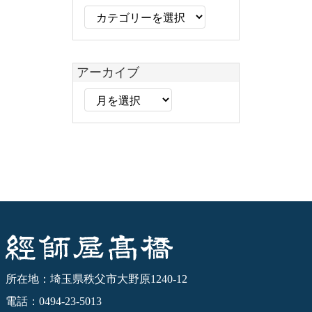
カ
テ
ゴ
リ
アーカイブ
ー
ア
ー
カ
イ
ブ
経師屋髙橋
所在地：埼玉県秩父市大野原1240-12
電話：0494-23-5013