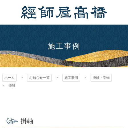
コ
ン
テ
ン
経師屋髙橋
ツ
本
文
施工事例
へ
ス
キ
ッ
ホーム
お知らせ一覧
施工事例
掛軸・巻物
プ
掛軸
掛軸